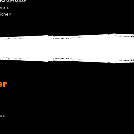
ereitstellen.
ramm.
ichen.
er
en.